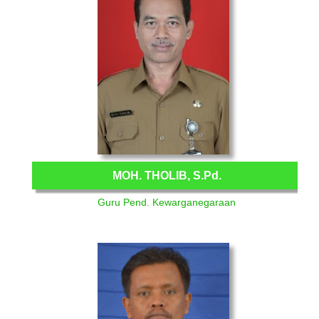
MOH. THOLIB, S.Pd.
Guru Pend. Kewarganegaraan