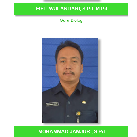
FIFIT WULANDARI, S.Pd, M.Pd
Guru Biologi
MOHAMMAD JAMJURI, S.Pd