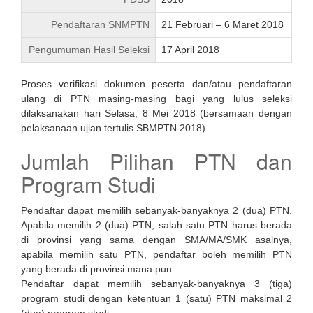
Pendaftaran SNMPTN
21 Februari – 6 Maret 2018
Pengumuman Hasil Seleksi
17 April 2018
Proses verifikasi dokumen peserta dan/atau pendaftaran
ulang di PTN masing-masing bagi yang lulus seleksi
dilaksanakan hari Selasa, 8 Mei 2018 (bersamaan dengan
pelaksanaan ujian tertulis SBMPTN 2018).
Jumlah Pilihan PTN dan
Program Studi
Pendaftar dapat memilih sebanyak-banyaknya 2 (dua) PTN.
Apabila memilih 2 (dua) PTN, salah satu PTN harus berada
di provinsi yang sama dengan SMA/MA/SMK asalnya,
apabila memilih satu PTN, pendaftar boleh memilih PTN
yang berada di provinsi mana pun.
Pendaftar dapat memilih sebanyak-banyaknya 3 (tiga)
program studi dengan ketentuan 1 (satu) PTN maksimal 2