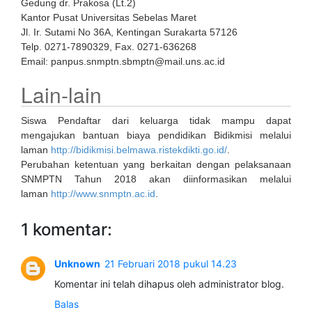
Gedung dr. Prakosa (Lt.2)
Kantor Pusat Universitas Sebelas Maret
Jl. Ir. Sutami No 36A, Kentingan Surakarta 57126
Telp. 0271-7890329, Fax. 0271-636268
Email:
panpus.snmptn.sbmptn@mail.uns.ac.id
Lain-lain
Siswa Pendaftar dari keluarga tidak mampu dapat
mengajukan bantuan biaya pendidikan Bidikmisi melalui
laman
http://bidikmisi.belmawa.ristekdikti.go.id/
.
Perubahan ketentuan yang berkaitan dengan pelaksanaan
SNMPTN Tahun 2018 akan diinformasikan melalui
laman
http://www.snmptn.ac.id
.
1 komentar:
Unknown
21 Februari 2018 pukul 14.23
Komentar ini telah dihapus oleh administrator blog.
Balas