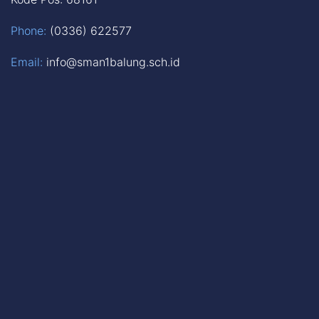
Phone:
(0336) 622577
Email:
info@sman1balung.sch.id