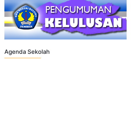
Agenda Sekolah