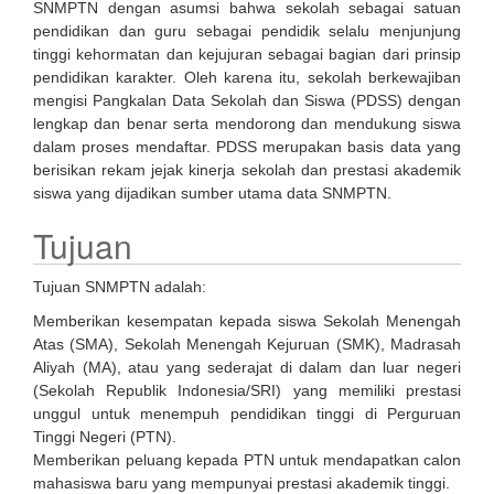
SNMPTN dengan asumsi bahwa sekolah sebagai satuan
pendidikan dan guru sebagai pendidik selalu menjunjung
tinggi kehormatan dan kejujuran sebagai bagian dari prinsip
pendidikan karakter. Oleh karena itu, sekolah berkewajiban
mengisi Pangkalan Data Sekolah dan Siswa (PDSS) dengan
lengkap dan benar serta mendorong dan mendukung siswa
dalam proses mendaftar. PDSS merupakan basis data yang
berisikan rekam jejak kinerja sekolah dan prestasi akademik
siswa yang dijadikan sumber utama data SNMPTN.
Tujuan
Tujuan SNMPTN adalah:
Memberikan kesempatan kepada siswa Sekolah Menengah
Atas (SMA), Sekolah Menengah Kejuruan (SMK), Madrasah
Aliyah (MA), atau yang sederajat di dalam dan luar negeri
(Sekolah Republik Indonesia/SRI) yang memiliki prestasi
unggul untuk menempuh pendidikan tinggi di Perguruan
Tinggi Negeri (PTN).
Memberikan peluang kepada PTN untuk mendapatkan calon
mahasiswa baru yang mempunyai prestasi akademik tinggi.