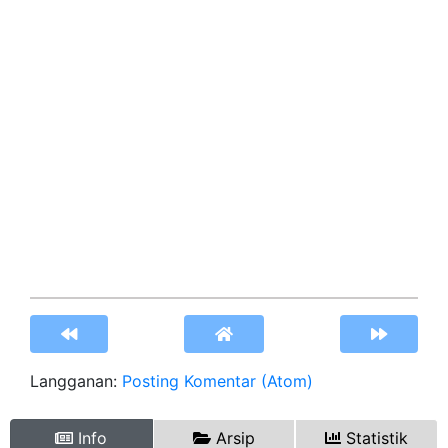
Langganan:
Posting Komentar (Atom)
Info
Arsip
Statistik