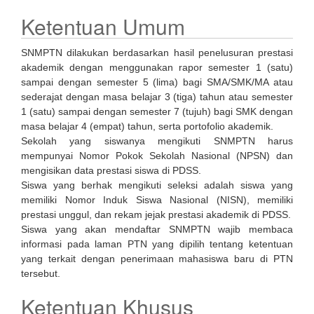
Ketentuan Umum
SNMPTN dilakukan berdasarkan hasil penelusuran prestasi
akademik dengan menggunakan rapor semester 1 (satu)
sampai dengan semester 5 (lima) bagi SMA/SMK/MA atau
sederajat dengan masa belajar 3 (tiga) tahun atau semester
1 (satu) sampai dengan semester 7 (tujuh) bagi SMK dengan
masa belajar 4 (empat) tahun, serta portofolio akademik.
Sekolah yang siswanya mengikuti SNMPTN harus
mempunyai Nomor Pokok Sekolah Nasional (NPSN) dan
mengisikan data prestasi siswa di PDSS.
Siswa yang berhak mengikuti seleksi adalah siswa yang
memiliki Nomor Induk Siswa Nasional (NISN), memiliki
prestasi unggul, dan rekam jejak prestasi akademik di PDSS.
Siswa yang akan mendaftar SNMPTN wajib membaca
informasi pada laman PTN yang dipilih tentang ketentuan
yang terkait dengan penerimaan mahasiswa baru di PTN
tersebut.
Ketentuan Khusus