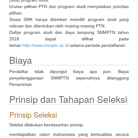
(dua) program studi.
Urutan pilihan PTN dan program studi menyatakan prioritas
pilihan.
Siswa SMK hanya diizinkan memilih program studi yang
relevan dan ditentukan oleh masing-masing PTN.
Daftar program studi dan daya tampung SNMPTN tahun
2018 dapat dilihat pada
laman
http://www.snmptn.ac.id
selama periode pendaftaran.
Biaya
Pendaftar tidak dipungut biaya apa pun. Biaya
penyelenggaraan SNMPTN sepenuhnya ditanggung
Pemerintah.
Prinsip dan Tahapan Seleksi
Prinsip Seleksi
Seleksi dilakukan berdasarkan prinsip:
mendapatkan calon mahasiswa yang berkualitas secara