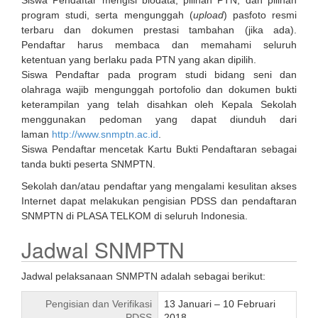
Siswa Pendaftar mengisi biodata, pilihan PTN, dan pilihan
program studi, serta mengunggah (
upload
) pasfoto resmi
terbaru dan dokumen prestasi tambahan (jika ada).
Pendaftar harus membaca dan memahami seluruh
ketentuan yang berlaku pada PTN yang akan dipilih.
Siswa Pendaftar pada program studi bidang seni dan
olahraga wajib mengunggah portofolio dan dokumen bukti
keterampilan yang telah disahkan oleh Kepala Sekolah
menggunakan pedoman yang dapat diunduh dari
laman
http://www.snmptn.ac.id
.
Siswa Pendaftar mencetak Kartu Bukti Pendaftaran sebagai
tanda bukti peserta SNMPTN.
Sekolah dan/atau pendaftar yang mengalami kesulitan akses
Internet dapat melakukan pengisian PDSS dan pendaftaran
SNMPTN di PLASA TELKOM di seluruh Indonesia.
Jadwal SNMPTN
Jadwal pelaksanaan SNMPTN adalah sebagai berikut:
Pengisian dan Verifikasi
13 Januari – 10 Februari
PDSS
2018