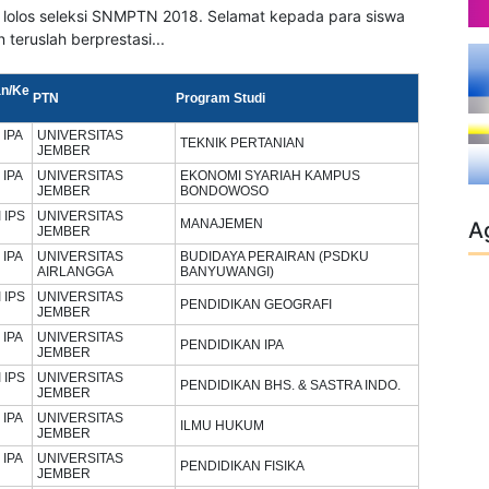
 lolos seleksi SNMPTN 2018. Selamat kepada para siswa
 teruslah berprestasi...
an/Ke
PTN
Program Studi
I IPA
UNIVERSITAS
TEKNIK PERTANIAN
JEMBER
I IPA
UNIVERSITAS
EKONOMI SYARIAH KAMPUS
JEMBER
BONDOWOSO
I IPS
UNIVERSITAS
MANAJEMEN
A
JEMBER
I IPA
UNIVERSITAS
BUDIDAYA PERAIRAN (PSDKU
AIRLANGGA
BANYUWANGI)
I IPS
UNIVERSITAS
PENDIDIKAN GEOGRAFI
JEMBER
I IPA
UNIVERSITAS
PENDIDIKAN IPA
JEMBER
I IPS
UNIVERSITAS
PENDIDIKAN BHS. & SASTRA INDO.
JEMBER
I IPA
UNIVERSITAS
ILMU HUKUM
JEMBER
I IPA
UNIVERSITAS
PENDIDIKAN FISIKA
JEMBER