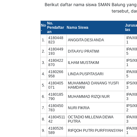
Berikut daftar nama siswa SMAN Balung yang
tersebut, dan
No.
No
Jurus
Pendaftar
Nama Siswa
.
las
an
4180448
IPA/XI
1.
ANGGITA DESI ANDA
823
1
4180449
IPA/XI
2.
DITA AYU PRATIWI
193
5
4180422
IPS/XI
3.
ILHAM MUSTAKIM
870
1
4180266
IPA/XI
4.
LINDA PUSPITASARI
958
5
4180405
MUHAMMAD DANANG YUSFI
IPS/XI
5.
071
HAMDANI
3
4180185
IPA/XI
6.
MUHAMMAD RIZQI NUR
790
3
4180450
IPS/XI
7.
NURI FIKRIA
783
2
41804511
OCTADIO MILLENIA DEWA
IPA/XI
8.
42
PUTRA
3
4180526
IPA/XI
9.
RIFQOH PUTRI PURFIYANSYAH
589
1