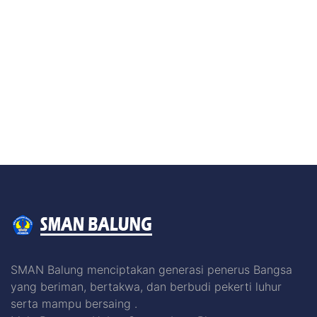
SMAN Balung menciptakan generasi penerus Bangsa
yang beriman, bertakwa, dan berbudi pekerti luhur
serta mampu bersaing .