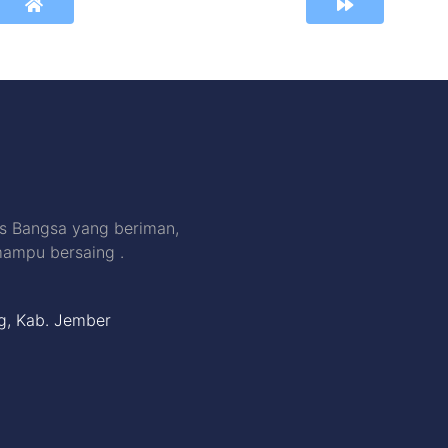
s Bangsa yang beriman,
mampu bersaing .
ng, Kab. Jember