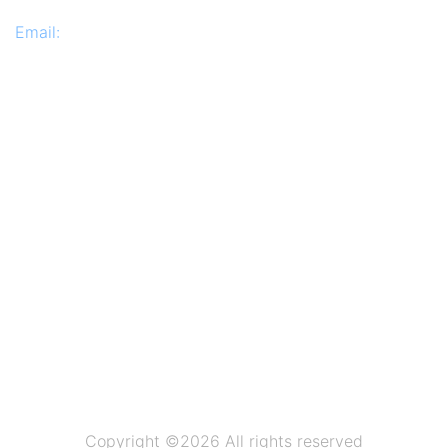
Email:
info@sman1balung.sch.id
Copyright ©
2026 All rights reserved