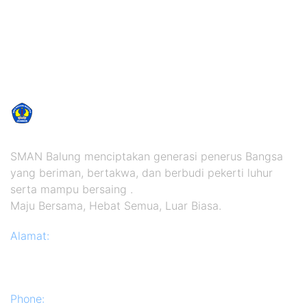
SMAN Balung menciptakan generasi penerus Bangsa
yang beriman, bertakwa, dan berbudi pekerti luhur
serta mampu bersaing .
Maju Bersama, Hebat Semua, Luar Biasa.
Alamat:
Jl. PB. Sudirman No. 126 Kec. Balung, Kab.
Jember
Kode Pos: 68161
Phone:
(0336) 622577