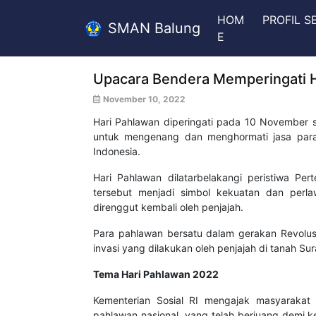
HOM
PROFIL 
SMAN Balung
E
Upacara Bendera Memperingati 
November 10, 2022
Hari Pahlawan diperingati pada 10 November s
untuk mengenang dan menghormati jasa para 
Indonesia.
Hari Pahlawan dilatarbelakangi peristiwa P
tersebut menjadi simbol kekuatan dan perl
direnggut kembali oleh penjajah.
Para pahlawan bersatu dalam gerakan Revolus
invasi yang dilakukan oleh penjajah di tanah Su
Tema Hari Pahlawan 2022
Kementerian Sosial RI mengajak masyarakat
pahlawan nasional, yang telah berjuang demi k