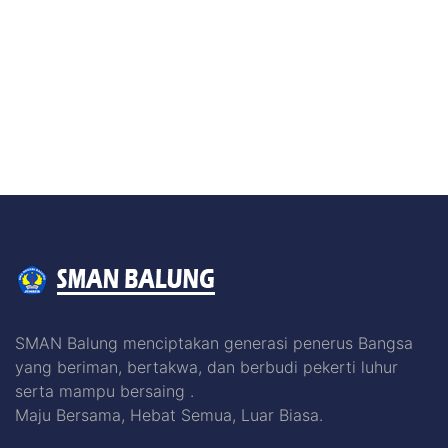
SMAN Balung menciptakan generasi penerus Bangsa
yang beriman, bertakwa, dan berbudi pekerti luhur
serta mampu bersaing .
Maju Bersama, Hebat Semua, Luar Biasa.