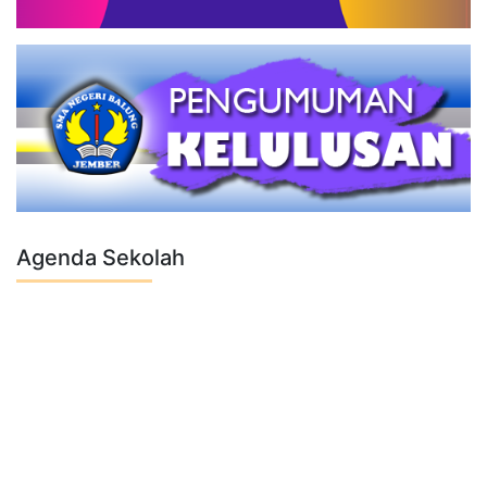
Agenda Sekolah