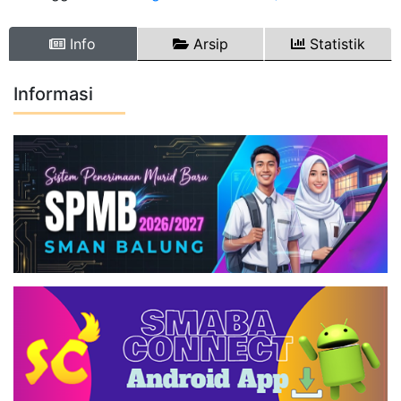
Info
Arsip
Statistik
Informasi