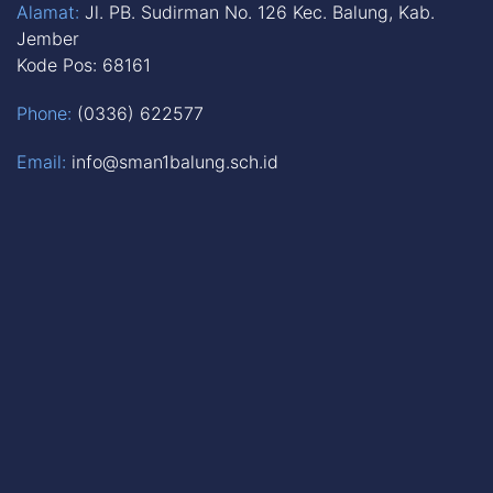
Alamat:
Jl. PB. Sudirman No. 126 Kec. Balung, Kab.
Jember
Kode Pos: 68161
Phone:
(0336) 622577
Email:
info@sman1balung.sch.id