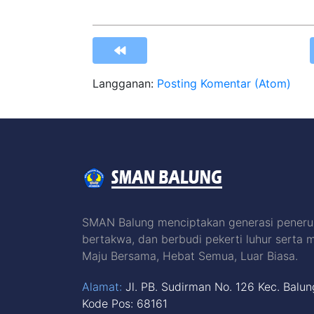
Langganan:
Posting Komentar (Atom)
SMAN Balung menciptakan generasi peneru
bertakwa, dan berbudi pekerti luhur serta 
Maju Bersama, Hebat Semua, Luar Biasa.
Alamat:
Jl. PB. Sudirman No. 126 Kec. Balu
Kode Pos: 68161