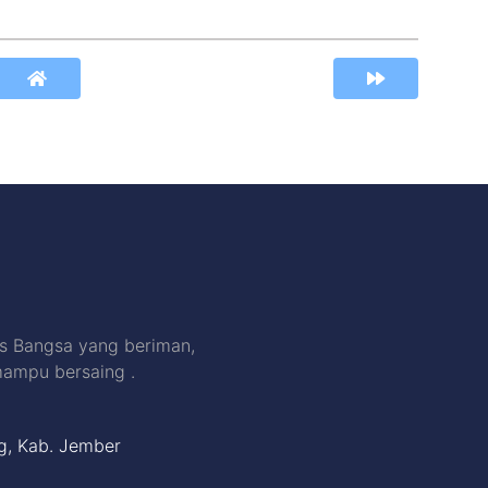
s Bangsa yang beriman,
mampu bersaing .
ng, Kab. Jember