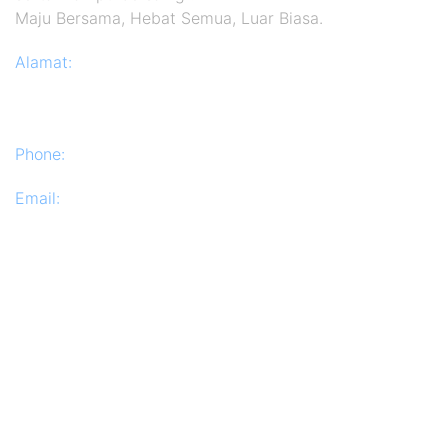
Maju Bersama, Hebat Semua, Luar Biasa.
Alamat:
Jl. PB. Sudirman No. 126 Kec. Balung, Kab.
Jember
Kode Pos: 68161
Phone:
(0336) 622577
Email:
info@sman1balung.sch.id