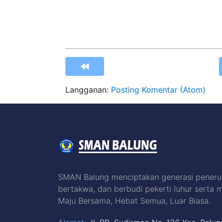
Langganan:
Posting Komentar (Atom)
SMAN Balung menciptakan generasi peneru
bertakwa, dan berbudi pekerti luhur serta 
Maju Bersama, Hebat Semua, Luar Biasa.