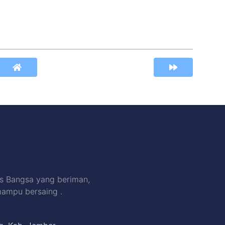
s Bangsa yang beriman,
mampu bersaing .