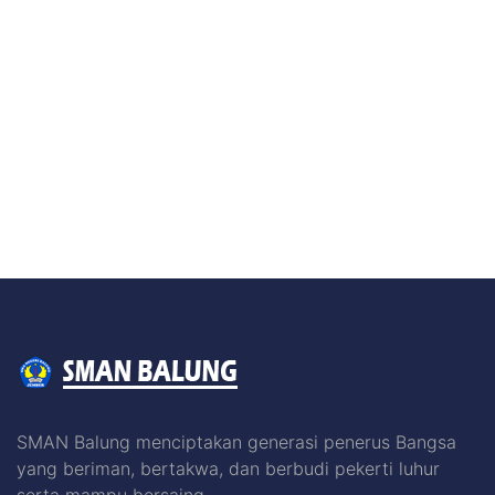
SMAN Balung menciptakan generasi penerus Bangsa
yang beriman, bertakwa, dan berbudi pekerti luhur
serta mampu bersaing .