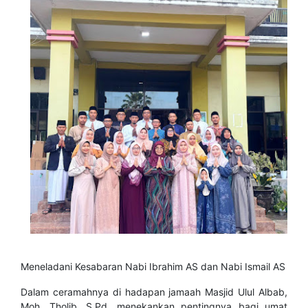
​Meneladani Kesabaran Nabi Ibrahim AS dan Nabi Ismail AS
​Dalam ceramahnya di hadapan jamaah Masjid Ulul Albab,
Moh. Tholib, S.Pd. menekankan pentingnya bagi umat