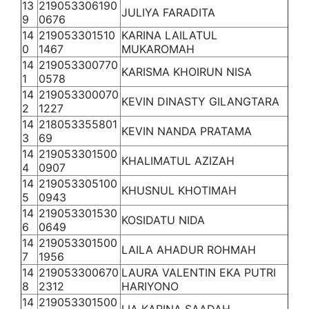
13
219053306190
JULIYA FARADITA
9
0676
14
219053301510
KARINA LAILATUL
0
1467
MUKAROMAH
14
219053300770
KARISMA KHOIRUN NISA
1
0578
14
219053300070
KEVIN DINASTY GILANGTARA
2
1227
14
218053355801
KEVIN NANDA PRATAMA
3
69
14
219053301500
KHALIMATUL AZIZAH
4
0907
14
219053305100
KHUSNUL KHOTIMAH
5
0943
14
219053301530
KOSIDATU NIDA
6
0649
14
219053301500
LAILA AHADUR ROHMAH
7
1956
14
219053300670
LAURA VALENTIN EKA PUTRI
8
2312
HARIYONO
14
219053301500