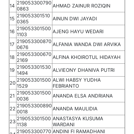
219053300790
14
AHMAD ZAINUR ROZIQIN
0863
219053301510
15
AINUN DWI JAYADI
0365
219053301500
16
AJENG HAYU WEDARI
1103
219053300870
17
ALFANIA WANDA DWI ARVIKA
0676
219053300670
18
ALFINA KHOIROTUL HIDAYAH
2169
219053301530
19
ALVIEONY DHANIVA PUTRI
1494
219053301500
ALWI HABSY YUDHA
20
1529
FEBRIANTO
219053301500
21
ANANDA ELSA ANDRIANA
0036
219053300890
22
ANANDA MAULIDIA
0018
219053301500
ANASTASYA KUSUMA
23
1138
WARDANI
219053300770
ANDINI FI RAMADHANI