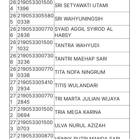
26
219053301500
SRI SETYAWATI UTAMI
4
1396
26
219053305580
SRI WAHYUNINGSIH
5
0338
26
219053300770
SYAID AGGIL SYIROD AL
6
2836
HABSY
26
219053301500
TANTRA WAHYUDI
7
1032
26
219053300730
TANTRI MAEHAP SARI
8
3236
26
219053300770
TITA NOFA NINGRUM
9
0338
27
219053305410
TITIS WULANDARI
0
2934
27
219053300770
TRI MARTA JULIAN WIJAYA
1
2845
27
219053301500
TRIA MEGA KARINA
2
0694
27
219053301500
ULVA NURUL AZIZAH
3
0703
27
219053300870
VENNY PUTRI MANDA SARI