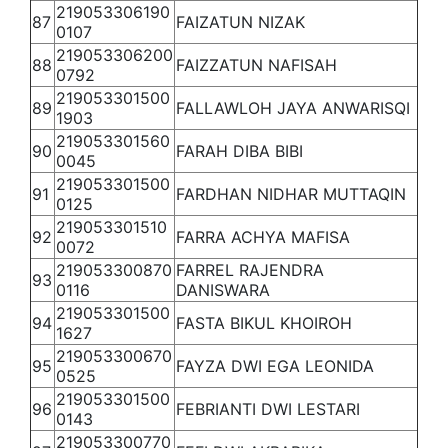
219053306190
87
FAIZATUN NIZAK
0107
219053306200
88
FAIZZATUN NAFISAH
0792
219053301500
89
FALLAWLOH JAYA ANWARISQI
1903
219053301560
90
FARAH DIBA BIBI
0045
219053301500
91
FARDHAN NIDHAR MUTTAQIN
0125
219053301510
92
FARRA ACHYA MAFISA
0072
219053300870
FARREL RAJENDRA
93
0116
DANISWARA
219053301500
94
FASTA BIKUL KHOIROH
1627
219053300670
95
FAYZA DWI EGA LEONIDA
0525
219053301500
96
FEBRIANTI DWI LESTARI
0143
219053300770