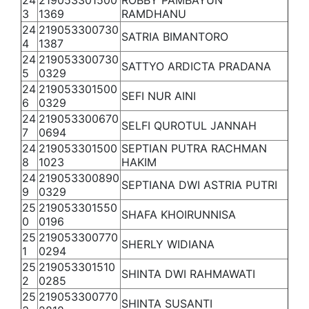
24
219053301500
ROBBY PAMBAYUN
3
1369
RAMDHANU
24
219053300730
SATRIA BIMANTORO
4
1387
24
219053300730
SATTYO ARDICTA PRADANA
5
0329
24
219053301500
SEFI NUR AINI
6
0329
24
219053300670
SELFI QUROTUL JANNAH
7
0694
24
219053301500
SEPTIAN PUTRA RACHMAN
8
1023
HAKIM
24
219053300890
SEPTIANA DWI ASTRIA PUTRI
9
0329
25
219053301550
SHAFA KHOIRUNNISA
0
0196
25
219053300770
SHERLY WIDIANA
1
0294
25
219053301510
SHINTA DWI RAHMAWATI
2
0285
25
219053300770
SHINTA SUSANTI