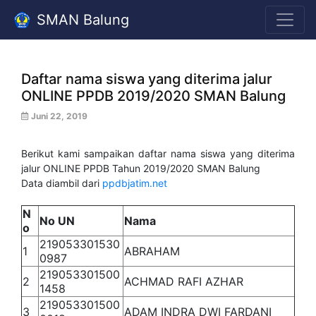
SMAN Balung
Daftar nama siswa yang diterima jalur
ONLINE PPDB 2019/2020 SMAN Balung
Juni 22, 2019
Berikut kami sampaikan daftar nama siswa yang diterima
jalur ONLINE PPDB Tahun 2019/2020 SMAN Balung
Data diambil dari
ppdbjatim.net
N
No UN
Nama
o
219053301530
1
ABRAHAM
0987
219053301500
2
ACHMAD RAFI AZHAR
1458
219053301500
3
ADAM INDRA DWI FARDANI