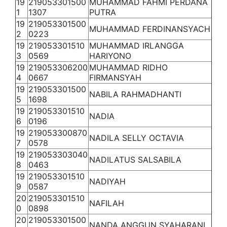
19
219053301500
MUHAMMAD FAHMI PERDANA
1
1307
PUTRA
19
219053301500
MUHAMMAD FERDINANSYACH
2
0223
19
219053301510
MUHAMMAD IRLANGGA
3
0569
HARIYONO
19
219053306200
MUHAMMAD RIDHO
4
0667
FIRMANSYAH
19
219053301500
NABILA RAHMADHANTI
5
1698
19
219053301510
NADIA
6
0196
19
219053300870
NADILA SELLY OCTAVIA
7
0578
19
219053303040
NADILATUS SALSABILA
8
0463
19
219053301510
NADIYAH
9
0587
20
219053301510
NAFILAH
0
0898
20
219053301500
NANDA ANGGUN SYAHARANI