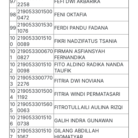
97
FEFI DWI AKBARIKA
2258
219053301500
98
FENI OKTAFIA
0472
219053301530
99
FERDI PANDU FADANA
1076
10
219053301510
FIKRI NADZIFATUS TSANIA
0
0089
10
219053300670
FIRMAN ASFIANSYAH
1
0827
FERNANDIKA
10
219053301510
FITO ALDINO RADIKA NANDA
2
0098
TAUFIK
10
219053300770
FITRIA DWI NOVIANA
3
2276
10
219053301500
FITRIA WINDI PERMATASARI
4
1192
10
219053301560
FITROTULLAILI AULINA RIZQI
5
0063
10
219053301510
GALIH INDRA GUNAWAN
6
0738
10
219053301510
GILANG ABDILLAH
7
1067
HIQMATYAR