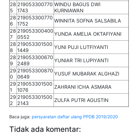
28
219053300770
WINDU BAGUS DWI
5
1743
KURNIAWAN
28
219053300770
WINNITA SOFNA SALSABILA
6
1752
28
219053300400
YUNDA AMELIA OKTAFIYANI
7
0552
28
219053301500
YUNI PUJI LUTFIYANTI
8
1449
28
219053300670
YUNIAR TRI LUPIYANTI
9
2489
29
219053300870
YUSUF MUBARAK ALGHAZI
0
0649
29
219053301500
ZAHRANI ICHA ASMARA
1
1076
29
219053301500
ZULFA PUTRI AGUSTIN
2
2143
Baca juga:
persyaratan daftar ulang PPDB 2019/2020
Tidak ada komentar: