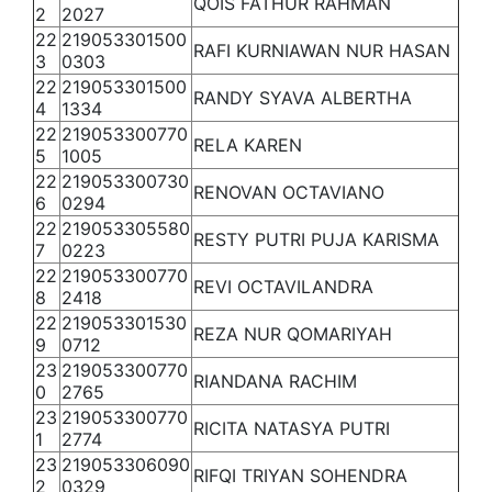
QOIS FATHUR RAHMAN
2
2027
22
219053301500
RAFI KURNIAWAN NUR HASAN
3
0303
22
219053301500
RANDY SYAVA ALBERTHA
4
1334
22
219053300770
RELA KAREN
5
1005
22
219053300730
RENOVAN OCTAVIANO
6
0294
22
219053305580
RESTY PUTRI PUJA KARISMA
7
0223
22
219053300770
REVI OCTAVILANDRA
8
2418
22
219053301530
REZA NUR QOMARIYAH
9
0712
23
219053300770
RIANDANA RACHIM
0
2765
23
219053300770
RICITA NATASYA PUTRI
1
2774
23
219053306090
RIFQI TRIYAN SOHENDRA
2
0329