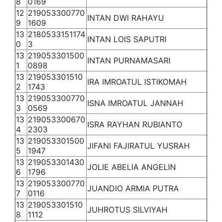
8
0169
12
219053300770
INTAN DWI RAHAYU
9
1609
13
2180533151174
INTAN LOIS SAPUTRI
0
3
13
219053301500
INTAN PURNAMASARI
1
0898
13
219053301510
IRA IMROATUL ISTIKOMAH
2
1743
13
219053300770
ISNA IMROATUL JANNAH
3
0569
13
219053300670
ISRA RAYHAN RUBIANTO
4
2303
13
219053301500
JIFANI FAJIRATUL YUSRAH
5
1947
13
219053301430
JOLIE ABELIA ANGELIN
6
1796
13
219053300770
JUANDIO ARMIA PUTRA
7
0116
13
219053301510
JUHROTUS SILVIYAH
8
1112