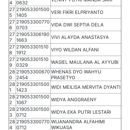
4
0632
27
219053301500
VERI FIKRI ELPRIYANTO
5
1405
27
219053300770
VIDA DWI SEPTIA DELA
6
0703
27
219053306190
VIVI ALAYDA ANASTASYA
7
1663
27
219053301510
VIYO WILDAN ALFANI
8
1912
27
219053301510
WASIEL MAULANA AL AYYUBI
9
0329
28
219053300670
WHENAS DYO WAHYU
0
2454
PRASETYO
28
219053301500
WIDI MEILISA MERVITA DYANTI
1
1423
28
219053301500
WIDYA ANGGRAENY
2
1067
28
219053301500
WIDYA EKA PUTRI LESTARI
3
0712
28
219053300770
WIJANANDRA ALFAHIMI
4
0712
WIKUASA