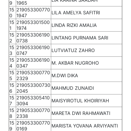
LIA KARINA SAADAH
9
1965
15
219053300770
LILA AMELYA SAFITRI
0
1947
15
219053301500
LINDA RIZKI AMALIA
1
1974
15
219053306190
LINTANG PURNAMA SARI
2
0738
15
219053306190
LUTVIATUZ ZAHRO
3
0747
15
219053306190
M. AKBAR NUGROHO
4
0347
15
219053300770
M.DWI DIKA
5
2329
15
219053300730
MAHMUD ZUNAIDI
6
2045
15
219053305410
MAISYIROTUL KHOIRIYAH
7
3094
15
219053300770
MARETA DWI RAHMAWATI
8
2338
15
219053300770
MARISTA YOVANA ARVIYANTI
9
0169