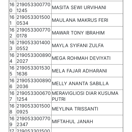
16
219053300770
MASITA SEWI URVIHANI
0
1245
16
219053301500
MAULANA MAKRUS FERI
1
0534
16
219053300770
MAWAR TONY IBRAHIM
2
0178
16
219053301400
MAYLA SYIFANI ZULFA
3
0552
16
219053300890
MEGA ROHMAH DEVIYATI
4
2027
16
219053301530
MELA FAJAR ADHARANI
5
1636
16
219053300890
MELLY ANANTA SABILLA
6
2036
16
219053300670
MERAVIGLIOSI DIAR KUSUMA
7
1254
PUTRI
16
219053301500
MEYLINA TRISSANTI
8
0925
16
219053300770
MIFTAHUL JANAH
9
2347
17
219053301500