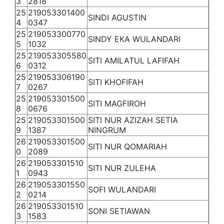
3
2818
25
219053301400
SINDI AGUSTIN
4
0347
25
219053300770
SINDY EKA WULANDARI
5
1032
25
219053305580
SITI AMILATUL LAFIFAH
6
0312
25
219053306190
SITI KHOFIFAH
7
0267
25
219053301500
SITI MAGFIROH
8
0676
25
219053301500
SITI NUR AZIZAH SETIA
9
1387
NINGRUM
26
219053301500
SITI NUR QOMARIAH
0
2089
26
219053301510
SITI NUR ZULEHA
1
0943
26
219053301550
SOFI WULANDARI
2
0214
26
219053301510
SONI SETIAWAN
3
1583