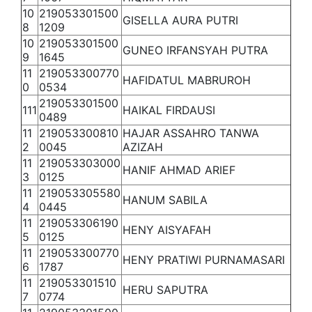
10
219053301500
GISELLA AURA PUTRI
8
1209
10
219053301500
GUNEO IRFANSYAH PUTRA
9
1645
11
219053300770
HAFIDATUL MABRUROH
0
0534
219053301500
111
HAIKAL FIRDAUSI
0489
11
219053300810
HAJAR ASSAHRO TANWA
2
0045
AZIZAH
11
219053303000
HANIF AHMAD ARIEF
3
0125
11
219053305580
HANUM SABILA
4
0445
11
219053306190
HENY AISYAFAH
5
0125
11
219053300770
HENY PRATIWI PURNAMASARI
6
1787
11
219053301510
HERU SAPUTRA
7
0774