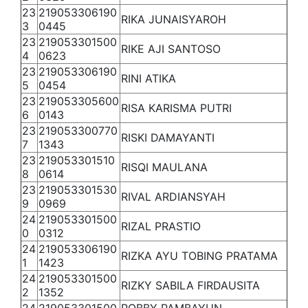
23
219053306190
RIKA JUNAISYAROH
3
0445
23
219053301500
RIKE AJI SANTOSO
4
0623
23
219053306190
RINI ATIKA
5
0454
23
219053305600
RISA KARISMA PUTRI
6
0143
23
219053300770
RISKI DAMAYANTI
7
1343
23
219053301510
RISQI MAULANA
8
0614
23
219053301530
RIVAL ARDIANSYAH
9
0969
24
219053301500
RIZAL PRASTIO
0
0312
24
219053306190
RIZKA AYU TOBING PRATAMA
1
1423
24
219053301500
RIZKY SABILA FIRDAUSITA
2
1352