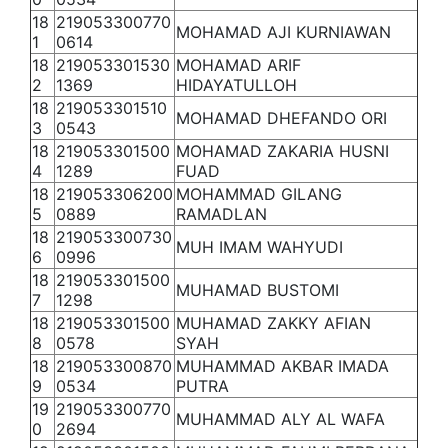
18
219053300770
MOHAMAD AJI KURNIAWAN
1
0614
18
219053301530
MOHAMAD ARIF
2
1369
HIDAYATULLOH
18
219053301510
MOHAMAD DHEFANDO ORI
3
0543
18
219053301500
MOHAMAD ZAKARIA HUSNI
4
1289
FUAD
18
219053306200
MOHAMMAD GILANG
5
0889
RAMADLAN
18
219053300730
MUH IMAM WAHYUDI
6
0996
18
219053301500
MUHAMAD BUSTOMI
7
1298
18
219053301500
MUHAMAD ZAKKY AFIAN
8
0578
SYAH
18
219053300870
MUHAMMAD AKBAR IMADA
9
0534
PUTRA
19
219053300770
MUHAMMAD ALY AL WAFA
0
2694