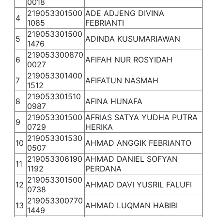
0018
219053301500
ADE ADJENG DIVINA
4
1085
FEBRIANTI
219053301500
5
ADINDA KUSUMARIAWAN
1476
219053300870
6
AFIFAH NUR ROSYIDAH
0027
219053301400
7
AFIFATUN NASMAH
1512
219053301510
8
AFINA HUNAFA
0987
219053301500
AFRIAS SATYA YUDHA PUTRA
9
0729
HERIKA
219053301530
10
AHMAD ANGGIK FEBRIANTO
0507
219053306190
AHMAD DANIEL SOFYAN
11
1192
PERDANA
219053301500
12
AHMAD DAVI YUSRIL FALUFI
0738
219053300770
13
AHMAD LUQMAN HABIBI
1449