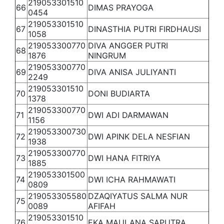
219053301510
66
DIMAS PRAYOGA
0454
219053301510
67
DINASTHIA PUTRI FIRDHAUSI
1058
219053300770
DIVA ANGGER PUTRI
68
1876
NINGRUM
219053300770
69
DIVA ANISA JULIYANTI
2249
219053301510
70
DONI BUDIARTA
1378
219053300770
71
DWI ADI DARMAWAN
1156
219053300730
72
DWI APINK DELA NESFIAN
1938
219053300770
73
DWI HANA FITRIYA
1885
219053301500
74
DWI ICHA RAHMAWATI
0809
219053305580
DZAQIYATUS SALMA NUR
75
0089
AFIFAH
219053301510
76
EKA MAULANA SAPUTRA