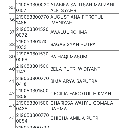
219053300020
ATABIKA SALITSAH MARZANI
35
0107
ALFI SYAHR
219053300770
AUGUSTIANA FITROTUL
36
1485
IMANIYAH
219053301520
37
AWALUL ROHMA
0072
219053301510
38
BAGAS SYAH PUTRA
1032
219053301530
39
BAIHAQI MASUM
0569
219053301500
40
BELA PUTRI WIDIYANTI
1147
219053300770
41
BIMA ARYA SAPUTRA
0418
219053301500
42
CECILIA FAIQOTUL HIKMAH
1858
219053301500
CHARISSA WAHYU QOMALA
43
0436
RAHMA
219053300770
44
CHICHA AMILIA PUTRI
0054
219053300730