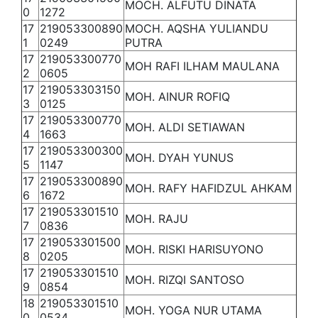
MOCH. ALFUTU DINATA
0
1272
17
219053300890
MOCH. AQSHA YULIANDU
1
0249
PUTRA
17
219053300770
MOH RAFI ILHAM MAULANA
2
0605
17
219053303150
MOH. AINUR ROFIQ
3
0125
17
219053300770
MOH. ALDI SETIAWAN
4
1663
17
219053300300
MOH. DYAH YUNUS
5
1147
17
219053300890
MOH. RAFY HAFIDZUL AHKAM
6
1672
17
219053301510
MOH. RAJU
7
0836
17
219053301500
MOH. RISKI HARISUYONO
8
0205
17
219053301510
MOH. RIZQI SANTOSO
9
0854
18
219053301510
MOH. YOGA NUR UTAMA
0
0534