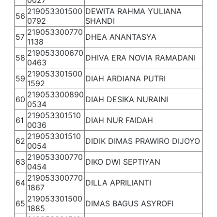
0027
219053301500
DEWITA RAHMA YULIANA
56
0792
SHANDI
219053300770
57
DHEA ANANTASYA
1138
219053300670
58
DHIVA ERA NOVIA RAMADANI
0463
219053301500
59
DIAH ARDIANA PUTRI
1592
219053300890
60
DIAH DESIKA NURAINI
0534
219053301510
61
DIAH NUR FAIDAH
0036
219053301510
62
DIDIK DIMAS PRAWIRO DIJOYO
0054
219053300770
63
DIKO DWI SEPTIYAN
0454
219053300770
64
DILLA APRILIANTI
1867
219053301500
65
DIMAS BAGUS ASYROFI
1885