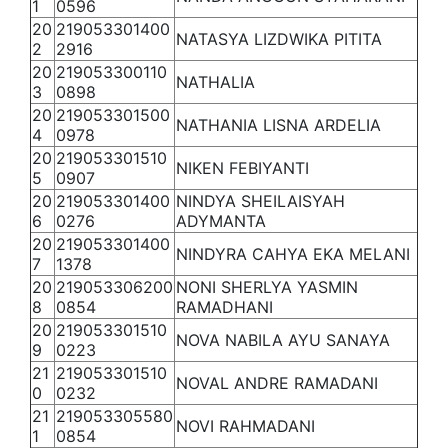
1
0596
20
219053301400
NATASYA LIZDWIKA PITITA
2
2916
20
219053300110
NATHALIA
3
0898
20
219053301500
NATHANIA LISNA ARDELIA
4
0978
20
219053301510
NIKEN FEBIYANTI
5
0907
20
219053301400
NINDYA SHEILAISYAH
6
0276
ADYMANTA
20
219053301400
NINDYRA CAHYA EKA MELANI
7
1378
20
219053306200
NONI SHERLYA YASMIN
8
0854
RAMADHANI
20
219053301510
NOVA NABILA AYU SANAYA
9
0223
21
219053301510
NOVAL ANDRE RAMADANI
0
0232
21
219053305580
NOVI RAHMADANI
1
0854