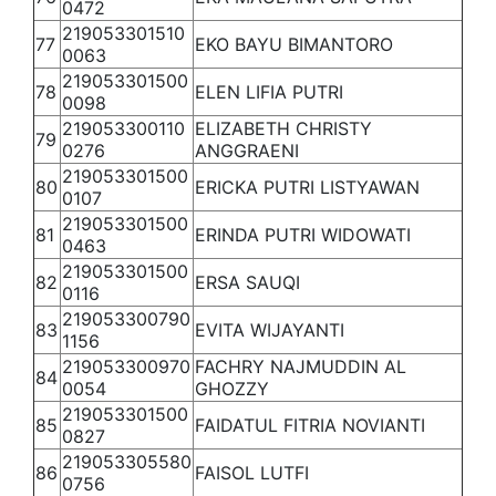
0472
219053301510
77
EKO BAYU BIMANTORO
0063
219053301500
78
ELEN LIFIA PUTRI
0098
219053300110
ELIZABETH CHRISTY
79
0276
ANGGRAENI
219053301500
80
ERICKA PUTRI LISTYAWAN
0107
219053301500
81
ERINDA PUTRI WIDOWATI
0463
219053301500
82
ERSA SAUQI
0116
219053300790
83
EVITA WIJAYANTI
1156
219053300970
FACHRY NAJMUDDIN AL
84
0054
GHOZZY
219053301500
85
FAIDATUL FITRIA NOVIANTI
0827
219053305580
86
FAISOL LUTFI
0756