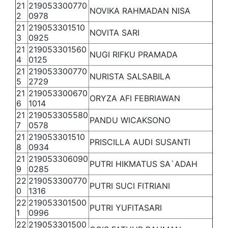
21
219053300770
NOVIKA RAHMADAN NISA
2
0978
21
219053301510
NOVITA SARI
3
0925
21
219053301560
NUGI RIFKU PRAMADA
4
0125
21
219053300770
NURISTA SALSABILA
5
2729
21
219053300670
ORYZA AFI FEBRIAWAN
6
1014
21
219053305580
PANDU WICAKSONO
7
0578
21
219053301510
PRISCILLA AUDI SUSANTI
8
0934
21
219053306090
PUTRI HIKMATUS SA`ADAH
9
0285
22
219053300770
PUTRI SUCI FITRIANI
0
1316
22
219053301500
PUTRI YUFITASARI
1
0996
22
219053301500