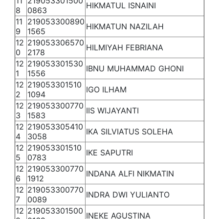
11
219053301500
HIKMATUL ISNAINI
8
0863
11
219053300890
HIKMATUN NAZILAH
9
1565
12
219053306570
HILMIYAH FEBRIANA
0
2178
12
219053301530
IBNU MUHAMMAD GHONI
1
1556
12
219053301510
IGO ILHAM
2
1094
12
219053300770
IIS WIJAYANTI
3
1583
12
219053305410
IKA SILVIATUS SOLEHA
4
3058
12
219053301510
IKE SAPUTRI
5
0783
12
219053300770
INDANA ALFI NIKMATIN
6
1912
12
219053300770
INDRA DWI YULIANTO
7
0089
12
219053301500
INEKE AGUSTINA