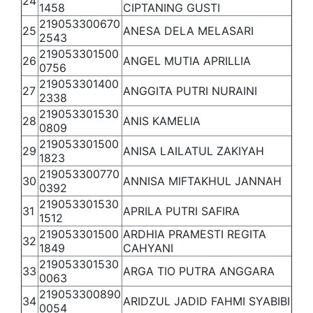
24
1458
CIPTANING GUSTI
219053300670
25
ANESA DELA MELASARI
2543
219053301500
26
ANGEL MUTIA APRILLIA
0756
219053301400
27
ANGGITA PUTRI NURAINI
2338
219053301530
28
ANIS KAMELIA
0809
219053301500
29
ANISA LAILATUL ZAKIYAH
1823
219053300770
30
ANNISA MIFTAKHUL JANNAH
0392
219053301530
31
APRILA PUTRI SAFIRA
1512
219053301500
ARDHIA PRAMESTI REGITA
32
1849
CAHYANI
219053301530
33
ARGA TIO PUTRA ANGGARA
0063
219053300890
34
ARIDZUL JADID FAHMI SYABIBI
0054