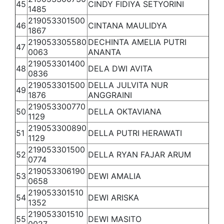
45
CINDY FIDIYA SETYORINI
1485
219053301500
46
CINTANA MAULIDYA
1867
219053305580
DECHINTA AMELIA PUTRI
47
0063
ANANTA
219053301400
48
DELA DWI AVITA
0836
219053301500
DELLA JULVITA NUR
49
1876
ANGGRAINI
219053300770
50
DELLA OKTAVIANA
1129
219053300890
51
DELLA PUTRI HERAWATI
1129
219053301500
52
DELLA RYAN FAJAR ARUM
0774
219053306190
53
DEWI AMALIA
0658
219053301510
54
DEWI ARISKA
1352
219053301510
55
DEWI MASITO